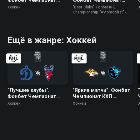
Фонбет Чемпионат
Фонбет Чемпионат
КХЛ. "Авангард" - ЦСКА
КХЛ. "Автомобилист" -
Хоккей
"Best Clubs". Fonbet KHL
"Трактор"
Championship. "Avtomobilist" -
"Traktor" • Хоккей
Ещё в жанре: Хоккей
"Лучшие клубы".
"Яркие матчи". Фонбет
Фонбет Чемпионат
Чемпионат КХЛ.
КХЛ. "Динамо"
"Металлург" (Мг) -
Хоккей
Хоккей
(Москва) - "Торпедо"
"Динамо" (Минск)