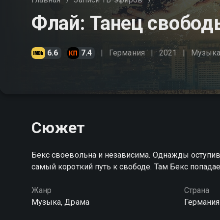
Флай: Танец свобод
6.6
7.4
Германия
2021
Музык
Сюжет
Бекс своевольна и независима. Однажды оступивш
самый короткий путь к свободе. Там Бекс попада
Жанр
Страна
Музыка, Драма
Германия