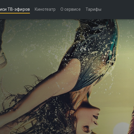
иси ТВ-эфиров
Кинотеатр
О сервисе
Тарифы