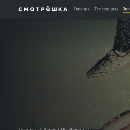
Главная
Телеканалы
Зап
Главная
/
Записи ТВ-эфиров
/