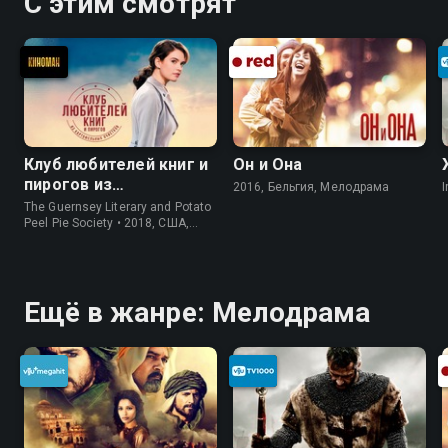
С этим смотрят
Клуб любителей книг и
Он и Она
пирогов из
2016, Бельгия, Мелодрама
I
картофельных
The Guernsey Literary and Potato
очистков
Peel Pie Society • 2018, США,
История
Ещё в жанре: Мелодрама