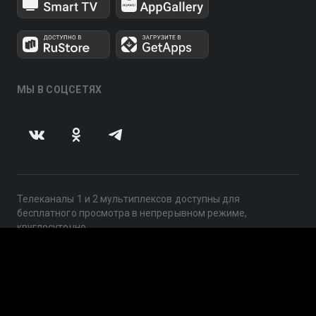
МЫ В СОЦСЕТЯХ
Телеканалы 1 и 2 мультиплексов доступны для
бесплатного просмотра в непрерывном режиме,
круглосуточно.
© 2014 — 2026, ООО «ЛайфСтрим», 109240, г. Москва,
ул. Николоямская, д. 13, стр. 2, этаж 2, ИНН 7710918800
Поддержка: help@smotreshka.tv
UUID: cdaa32c2-e0a0-47ed-91f9-698fa4666540