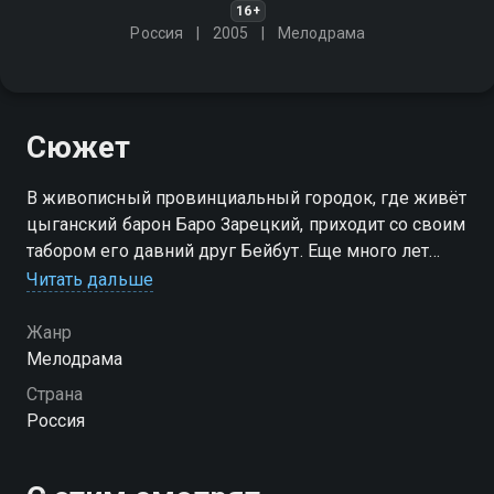
16+
Россия
2005
Мелодрама
Сюжет
В живописный провинциальный городок, где живёт
цыганский барон Баро Зарецкий, приходит со своим
табором его давний друг Бейбут. Еще много лет
назад приятели условились поженить своих детей,
Читать дальше
как только те достигнут совершеннолетия
Жанр
Мелодрама
Страна
Россия