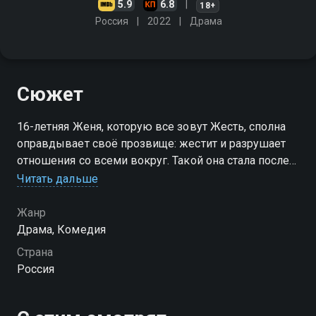
5.9
6.8
18+
Россия
2022
Драма
Сюжет
16-летняя Женя, которую все зовут Жесть, сполна
оправдывает своё прозвище: жестит и разрушает
отношения со всеми вокруг. Такой она стала после
сотрясения мозга и травмы ноги. Теперь она
Читать дальше
хромает и видит мир далеко не в розовом цвете
Жанр
Драма, Комедия
Страна
Россия