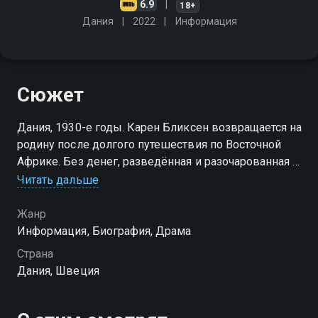
6.9
18+
Дания
2022
Информация
Сюжет
Дания, 1930-е годы. Карен Бликсен возвращается на
родину после долгого путешествия по Восточной
Африке. Без денег, разведённая и разочарованная в
жизни, она начинает писать обо всём, что её
Читать дальше
волнует. С этого начинается её новая история
Жанр
Посмотреть онлайн 1 сезон сериала Мечтательница
Информация, Биография, Драма
вы можете совершенно бесплатно в хорошем HD
Страна
качестве на Смотрёшке
Дания, Швеция