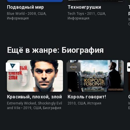
Подводный мир
Техноигрушки
Blue World • 2008, США,
Tech Toys • 2011, США,
Информация
Информация
W
Ещё в жанре: Биография
Красивый, плохой, злой
Король говорит!
Extremely Wicked, Shockingly Evil
2010, США, История
I
and Vile • 2019, США, Биография