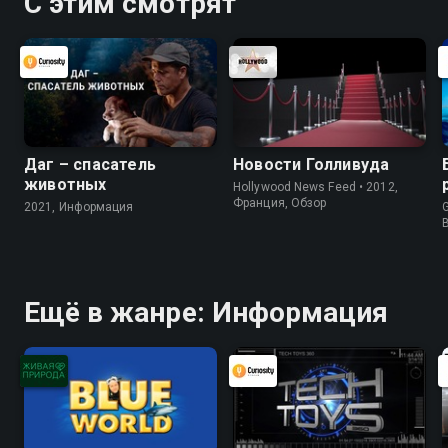
С этим смотрят
Даг – спасатель
Новости Голливуда
животных
Hollywood News Feed • 2012,
Франция, Обзор
2021, Информация
G
Ещё в жанре: Информация