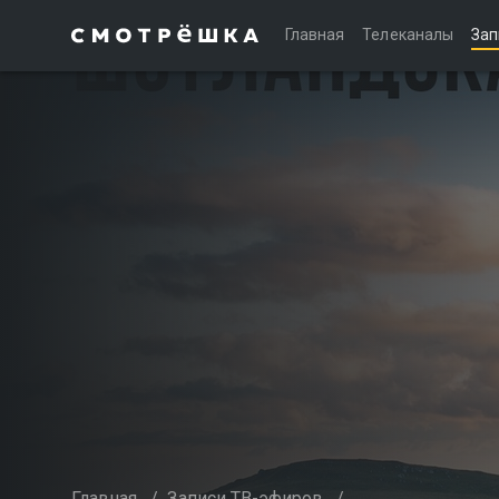
Главная
Телеканалы
Зап
Главная
/
Записи ТВ-эфиров
/