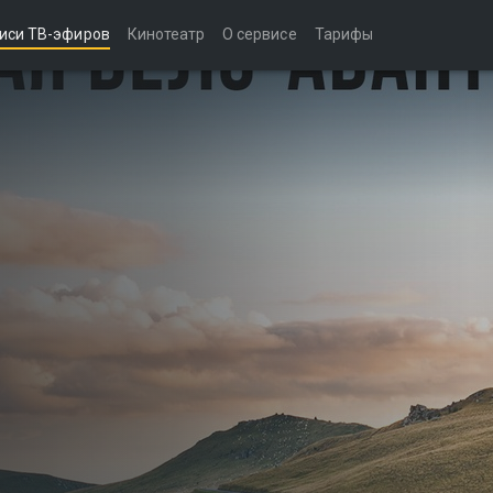
иси ТВ-эфиров
Кинотеатр
О сервисе
Тарифы