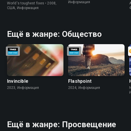
Информация
World's toughest fixes • 2008,
A
США, Информация
Ещё в жанре: Общество
Invincible
Flashpoint
2023, Информация
2024, Информация
Ещё в жанре: Просвещение