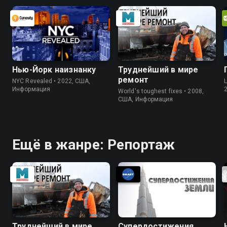
Нью-Йорк наизнанку
Труднейший в мире
ремонт
NYC Revealed • 2022, США,
L
Информация
World's toughest fixes • 2008,
США, Информация
Ещё в жанре: Репортаж
Труднейший в мире
Супердостижения