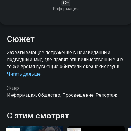
12+
Информация
Сюжет
Захватывающее погружение в неизведанный
подводный мир, где правят эти величественные и в
то же время пугающие обитатели океанских глубин.
Вы станете свидетелями их грациозных движений и
Читать дальше
услышите их леденящие кровь звуки
Жанр
Информация, Общество, Просвещение, Репортаж
С этим смотрят