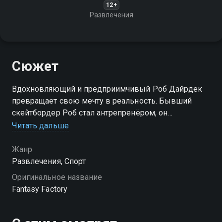
12+
Развлечения
Сюжет
Вдохновляющий и предприимчивый Роб Дайрдек
превращает свою мечту в реальность. Бывший
скейтбордер Роб стал антрепренёром, он
использует необыкновенно смешной способ
Читать дальше
реализации своей мечты
Жанр
Посмотреть онлайн 3 сезон сериала Фабрика
Развлечения, Спорт
фантазий вы можете совершенно бесплатно в
Оригинальное название
хорошем HD качестве на Смотрёшке
Fantasy Factory