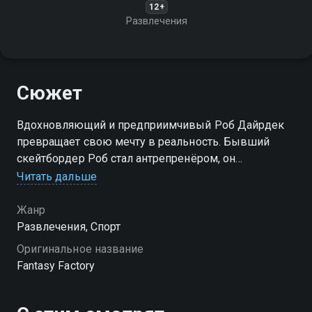
12+
Развлечения
Сюжет
Вдохновляющий и предприимчивый Роб Дайрдек
превращает свою мечту в реальность. Бывший
скейтбордер Роб стал антрепренёром, он
использует необыкновенно смешной способ
Читать дальше
реализации своей мечты
Жанр
Посмотреть онлайн 4 сезон сериала Фабрика
Развлечения, Спорт
фантазий вы можете совершенно бесплатно в
Оригинальное название
хорошем HD качестве на Смотрёшке
Fantasy Factory