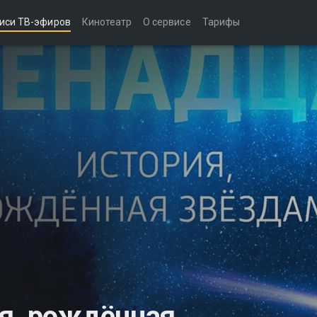
иси ТВ-эфиров
Кинотеатр
О сервисе
Тарифы
я, рождённая