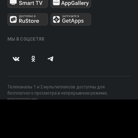
МЫ В СОЦСЕТЯХ
Телеканалы 1 и 2 мультиплексов доступны для
бесплатного просмотра в непрерывном режиме,
круглосуточно.
© 2014 — 2026, ООО «ЛайфСтрим», 109240, г. Москва,
ул. Николоямская, д. 13, стр. 2, этаж 2, ИНН 7710918800
Поддержка: help@smotreshka.tv
UUID: 1e6d6f98-465c-4318-806b-86891a6768b8