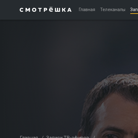
Главная
Телеканалы
Зап
Главная
/
Записи ТВ-эфиров
/