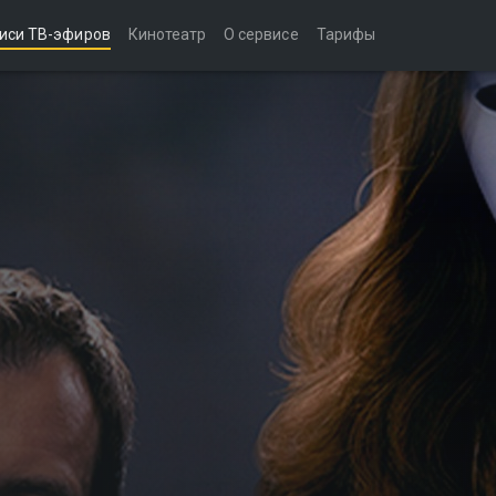
иси ТВ-эфиров
Кинотеатр
О сервисе
Тарифы