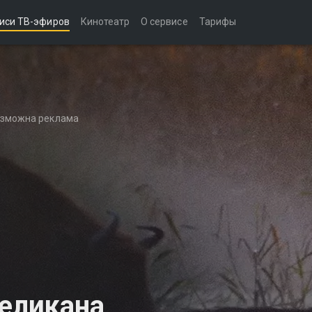
иси ТВ-эфиров
Кинотеатр
О сервисе
Тарифы
возможна реклама
великана