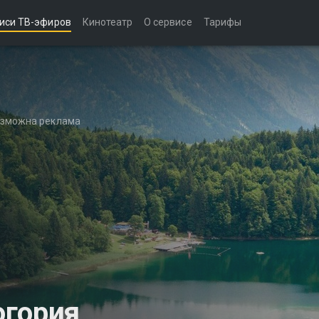
иси ТВ-эфиров
Кинотеатр
О сервисе
Тарифы
возможна реклама
огория