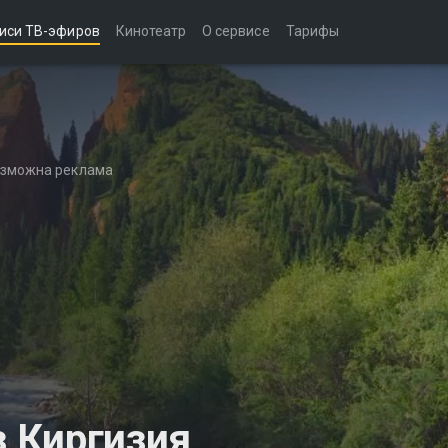
иси ТВ-эфиров
Кинотеатр
О сервисе
Тарифы
возможна реклама
 Киргизия