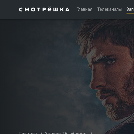
Главная
Телеканалы
Зап
Главная
/
Записи ТВ-эфиров
/