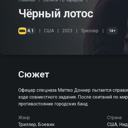
Чёрный лотос
4.1
США
2023
Триллер
18+
Сюжет
Офицер спецназа Маттео Доннер пытается справит
ходе совместного задания. После скитаний по ми
противостояние городских банд
Жанр
Страна
Триллер, Боевик
США, Ни