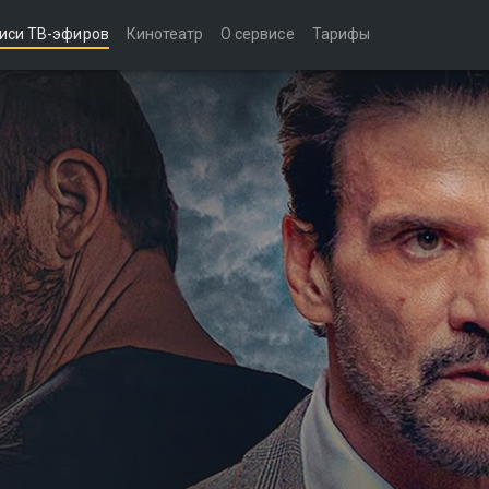
иси ТВ-эфиров
Кинотеатр
О сервисе
Тарифы