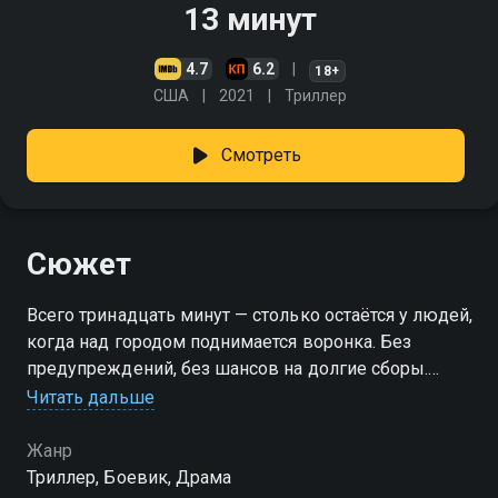
13 минут
4.7
6.2
18+
США
2021
Триллер
Смотреть
Сюжет
Всего тринадцать минут — столько остаётся у людей,
когда над городом поднимается воронка. Без
предупреждений, без шансов на долгие сборы.
Просто обычный день — и вдруг всё летит к чертям.
Читать дальше
Ветер срывает крыши, улицы превращаются в
руины, а у четырёх семей одна цель — спастись.
Жанр
Каждый из них бежит по-своему. Кто-то цепенеет
Триллер, Боевик, Драма