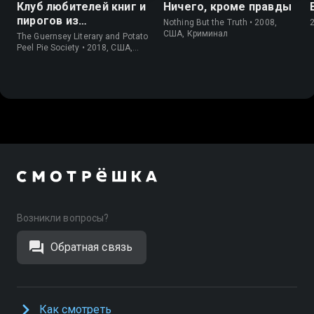
Клуб любителей книг и
Ничего, кроме правды
пирогов из
Nothing But the Truth • 2008,
картофельных
США, Криминал
The Guernsey Literary and Potato
очистков
Peel Pie Society • 2018, США,
История
Возникли вопросы?
Обратная связь
Как смотреть