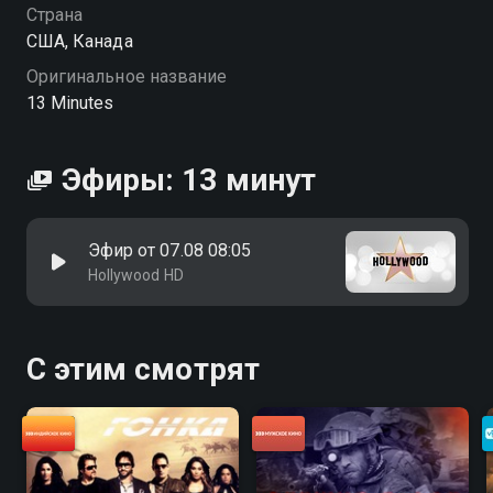
от страха, кто-то хватает детей и прячется в подвале,
Страна
кто-то пытается спасти других. И никто не знает, чем
США, Канада
всё закончится. Когда небо падает на голову — всё
Оригинальное название
становится по-настоящему. «13 минут» — смотрите
13 Minutes
онлайн в хорошем качестве.
Эфиры: 13 минут
Эфир от 07.08 08:05
Hollywood HD
С этим смотрят