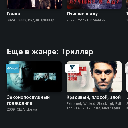
Гонка
Лучшие в аду
Race • 2008, Индия, Триллер
2022, Россия, Военный
Ещё в жанре: Триллер
Законопослушный
Красивый, плохой, злой
гражданин
Extremely Wicked, Shockingly Evil
S
and Vile • 2019, США, Биография
2009, США, Драма