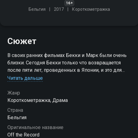
16+
Бельгия
2017
Короткометражка
Сюжет
В своих ранних фильмах Бекки и Марк были очень
близки. Сегодня Бекки только что возвращается
после пяти лет, проведенных в Японии, и это для
неё и Марк их первая возможность встретиться
Читать дальше
снова после всех этих лет, которые она провела за
границей
Жанр
Короткометражка, Драма
Посмотреть онлайн 1 сезон сериала Не для записи
Страна
вы можете совершенно бесплатно в хорошем HD
Бельгия
качестве на Смотрёшке
Оригинальное название
Off the Record