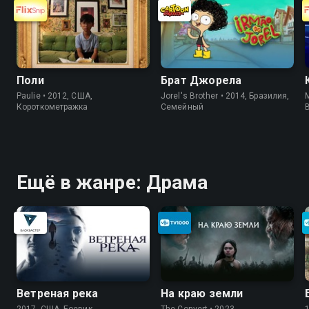
Поли
Брат Джорела
Paulie • 2012, США,
Jorel's Brother • 2014, Бразилия,
M
Короткометражка
Cемейный
Ещё в жанре: Драма
Ветреная река
На краю земли
2017, США, Боевик
The Convert • 2023,