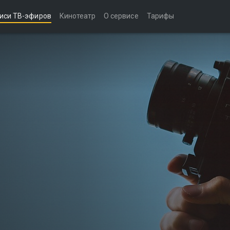
иси ТВ-эфиров
Кинотеатр
О сервисе
Тарифы