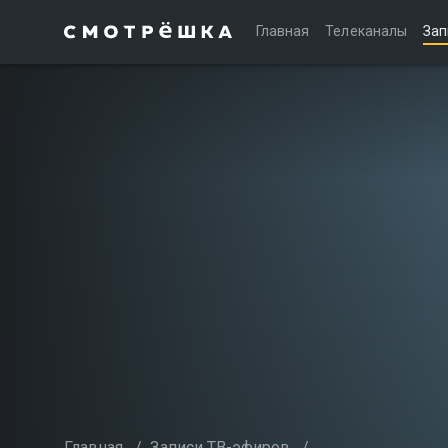
Главная
Телеканалы
Зап
Главная
/
Записи ТВ-эфиров
/