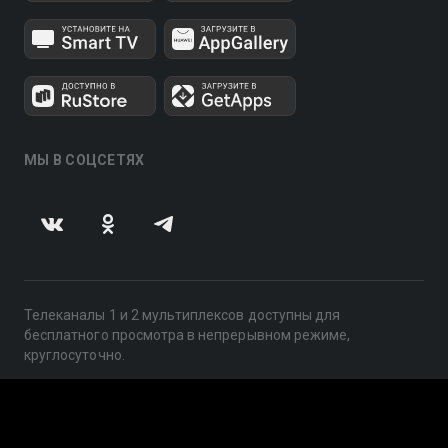
МЫ В СОЦСЕТЯХ
Телеканалы 1 и 2 мультиплексов доступны для
бесплатного просмотра в непрерывном режиме,
круглосуточно.
© 2014 — 2026, ООО «ЛайфСтрим», 109240, г. Москва,
ул. Николоямская, д. 13, стр. 2, этаж 2, ИНН 7710918800
Поддержка: help@smotreshka.tv