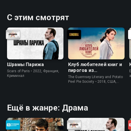
С этим смотрят
Шрамы Парижа
Клуб любителей книг и
пирогов из
Scars of Paris • 2022, Франция,
E
картофельных
Криминал
The Guernsey Literary and Potato
очистков
Peel Pie Society • 2018, США,
История
Ещё в жанре: Драма