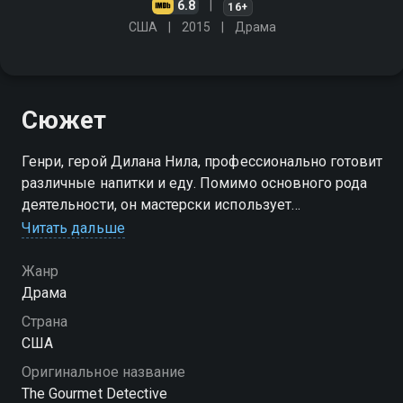
6.8
16+
США
2015
Драма
Сюжет
Генри, герой Дилана Нила, профессионально готовит
различные напитки и еду. Помимо основного рода
деятельности, он мастерски использует
собственные навыки для распутывания
Читать дальше
преступлений
Жанр
Драма
Страна
США
Оригинальное название
The Gourmet Detective