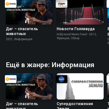
Даг – спасатель
Новости Голливуда
животных
Hollywood News Feed • 2012,
Франция, Обзор
2021, Информация
G
Ещё в жанре: Информация
Даг – спасатель
Супердостижения
животных
Земли