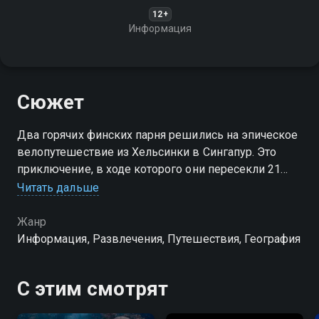
12+
Информация
Сюжет
Два горячих финских парня решились на эпическое
велопутешествие из Хельсинки в Сингапур. Это
приключение, в ходе которого они пересекли 21
страну, проехав на велосипеде 15000 километров за
Читать дальше
245 дней
Жанр
Информация, Развлечения, Путешествия, География
С этим смотрят