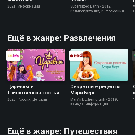
2021, Информация
Supersized Earth • 2012,
W
Великобритания, Информация
Ещё в жанре: Развлечения
Царевны и
Секретные рецепты
Таинственная гостья
Мэри Берг
2023, Россия, Детский
Mary’s kitchen crush • 2019,
Канада, Информация
Ещё в жанре: Путешествия