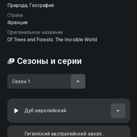
Посмотреть онлайн 1 сезон сериала О деревьях и
Природа, География
лесах. Невидимый мир вы можете совершенно
Страна
бесплатно в хорошем HD качестве на Смотрёшке
Франция
Оригинальное название
Of Trees and Forests. The Invisible World
Сезоны и серии
Дуб европейский
Гигантский австралийский эвкалипт