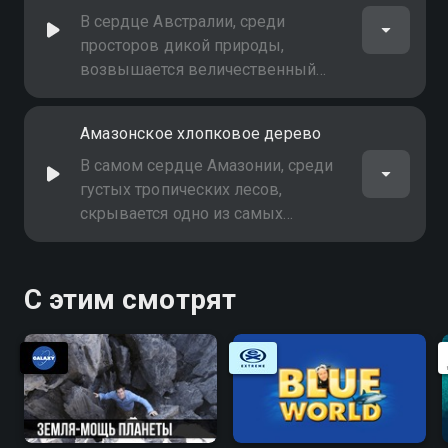
В сердце Австралии, среди
просторов дикой природы,
возвышается величественный
гигант - австралийский эвкалипт.
Вы узнаете о его уникальной
Амазонское хлопковое дерево
способности выживать в суровых
условиях, об истории его
В самом сердце Амазонии, среди
эволюции и значении для
густых тропических лесов,
экосистемы континента
скрывается одно из самых
загадочных растений мира -
амазонское хлопковое дерево.
Этот фильм приглашает вас в
С этим смотрят
путешествие по дебрям джунглей,
чтобы раскрыть секреты этого
уникального дерева