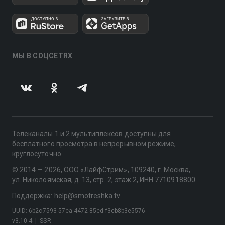
МЫ В СОЦСЕТЯХ
Телеканалы 1 и 2 мультиплексов доступны для
бесплатного просмотра в непрерывном режиме,
круглосуточно.
© 2014 — 2026, ООО «ЛайфСтрим», 109240, г. Москва,
ул. Николоямская, д. 13, стр. 2, этаж 2, ИНН 7710918800
Поддержка: help@smotreshka.tv
UUID: 6b2c7593-57ea-4472-85ed-f3cb8b3e5576
v3.10.4
|
SSR