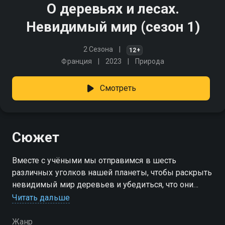
О деревьях и лесах.
Невидимый мир (сезон 1)
2 Сезона
12+
Франция
2023
Природа
Смотреть
Сюжет
Вместе с учёными мы отправимся в шесть
различных уголков нашей планеты, чтобы раскрыть
невидимый мир деревьев и убедиться, что они
умеют не только разговаривать, но и общаться
Читать дальше
между собой
Жанр