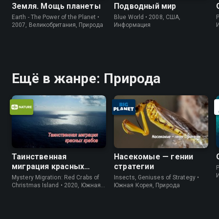
Земля. Мощь планеты
Подводный мир
Earth - The Power of the Planet •
Blue World • 2008, США,
P
2007, Великобритания, Природа
Информация
Ещё в жанре: Природа
Таинственная
Насекомые — гении
миграция красных
стратегии
P
крабов
Mystery Migration: Red Crabs of
Insects, Geniuses of Strategy •
Christmas Island • 2020, Южная
Южная Корея, Природа
Корея, Природа