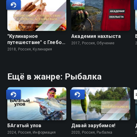
"Кулинарное
Академия нахлыста
путешествие" с Глебом
2017, Россия, Обучение
Астафьевым
2018, Россия, Кулинария
Ещё в жанре: Рыбалка
БАгатый улов
Давай зарубимся!
2024, Россия, Информация
2020, Россия, Рыбалка