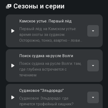
Сезоны и серии
Камское устье. Первый лёд
Первый лёд на Камском устье:
время охоты за судаком.
Осторожно, тонко, азартно - ловим
хищника, пока зима не вступила в
полные права
Поиск судака на русле Волги
Поиск судака на русле Волги: там,
где глубина встречается с
течением
Судаковое "Эльдорадо"
Судаковое Эльдорадо: где
прячется трофейный хищник?