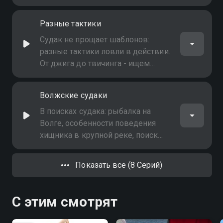
Разные тактики
Судак не прощает шаблонов:
разные тактики ловли в действии.
От джига до твичинга - ищем
подход к капризному хищнику
Волжские судаки
В поисках судака: рыбалка на
Волге, особенности поведения
хищника в крупной реке, поиск
стоянок и тактика ловли на
течении
Показать все (8 Серий)
С этим смотрят