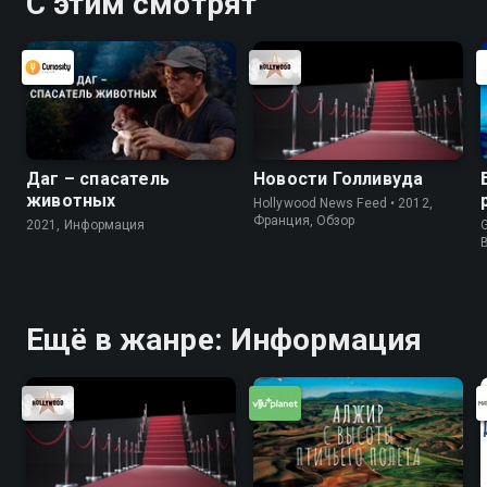
С этим смотрят
Даг – спасатель
Новости Голливуда
животных
Hollywood News Feed • 2012,
Франция, Обзор
2021, Информация
G
Ещё в жанре: Информация