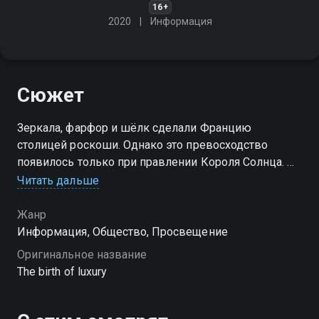
16+
2020
Информация
Сюжет
Зеркала, фарфор и шёлк сделали Францию
столицей роскоши. Однако это превосходство
появилось только при правлении Короля Солнца. До
него Франция импортировала всё по высокой цене
Читать дальше
из Венеции, Китая, Нидерландов, Баварии, Пруссии
и Англии
Жанр
Информация, Общество, Просвещение
Оригинальное название
The birth of luxury