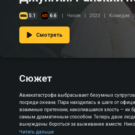
5.1
6.6
Чехия
2023
Комедия
Смотреть
Сюжет
Авиакатастрофа выбрасывает безумных супругов,
посреди океана. Пара находилась в шаге от офиц
взаимные претензии, накопившаяся злость — их 
самым драматичным способом. Теперь двое людей
вынуждены бороться за выживание вместе. Никого
забыть об обидах и научиться сотрудничать, инач
Читать дальше