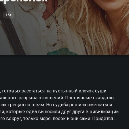
16+
 готовых расстаться, на пустынный клочок суши
иального разрыва отношений. Постоянные скандалы,
брак трещал по швам. Но судьба решила вмешаться
, которые едва выносили друг друга в цивилизации,
 вокруг, только море, песок и они сами. Придётся
е шансов выбраться отсюда просто не будет. Возможно,