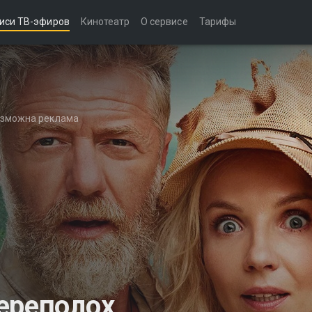
иси ТВ-эфиров
Кинотеатр
О сервисе
Тарифы
возможна реклама
ереполох