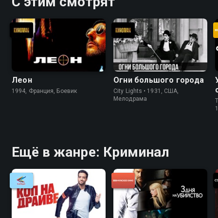
С этим смотрят
Леон
Огни большого города
1994, Франция, Боевик
City Lights • 1931, США,
Мелодрама
T
Ещё в жанре: Криминал