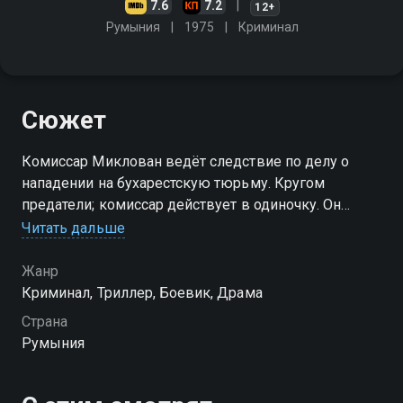
7.6
7.2
12+
Румыния
1975
Криминал
Сюжет
Комиссар Миклован ведёт следствие по делу о
нападении на бухарестскую тюрьму. Кругом
предатели; комиссар действует в одиночку. Он
находит виновников, однако жизнь готовит ему
Читать дальше
немало неожиданностей
Жанр
Криминал, Триллер, Боевик, Драма
Страна
Румыния