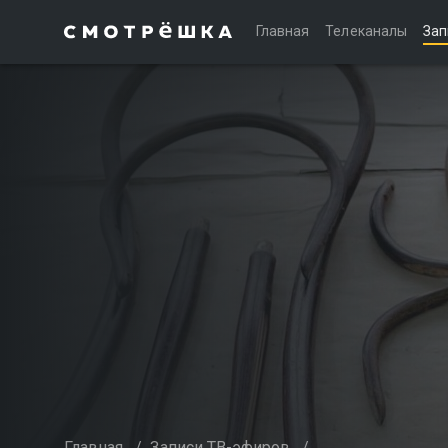
Главная
Телеканалы
Зап
Главная
/
Записи ТВ-эфиров
/