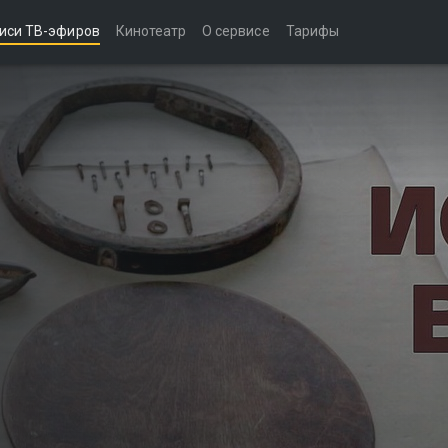
иси ТВ-эфиров
Кинотеатр
О сервисе
Тарифы