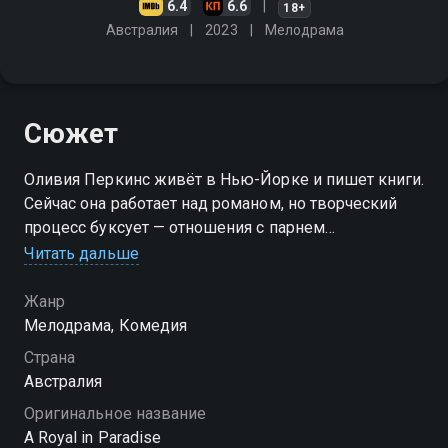
6.4
6.6
18+
Австралия
2023
Мелодрама
Сюжет
Оливия Перкинс живёт в Нью-Йорке и пишет книги.
Сейчас она работает над романом, но творческий
процесс буксует — отношения с парнем
разваливаются, и это выматывает её настолько, что
Читать дальше
закончить текст просто нет сил. Подруга советует
сменить обстановку и уехать на островок Хейвен,
Жанр
чтобы перезагрузиться и найти свежие идеи. Там
Мелодрама, Комедия
героиня знакомится с Александром — обаятельным
Страна
парнем, который показывает ей все красоты этого
Австралия
места. Вместе они гуляют, общаются, и постепенно
Оригинальное название
между ними возникает симпатия. Правда, есть один
A Royal in Paradise
нюанс: Александр скрывает, кто он на самом деле,