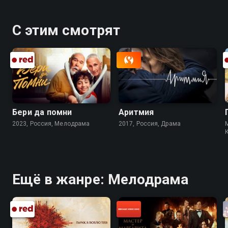
ведь он — не просто турист, а настоящий принц.
«Принц из Рая» — смотрите онлайн в хорошем
С этим смотрят
качестве.
Бери да помни
Аритмия
2023, Россия, Мелодрама
2017, Россия, Драма
Ещё в жанре: Мелодрама