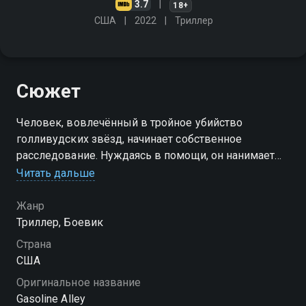
3.7
18+
США
2022
Триллер
Сюжет
Человек, вовлечённый в тройное убийство
голливудских звёзд, начинает собственное
расследование. Нуждаясь в помощи, он нанимает
двух детективов, чтобы разоблачить заговор,
Читать дальше
уровень опасности которого они и представить себе
не могли
Жанр
Триллер, Боевик
Страна
США
Оригинальное название
Gasoline Alley