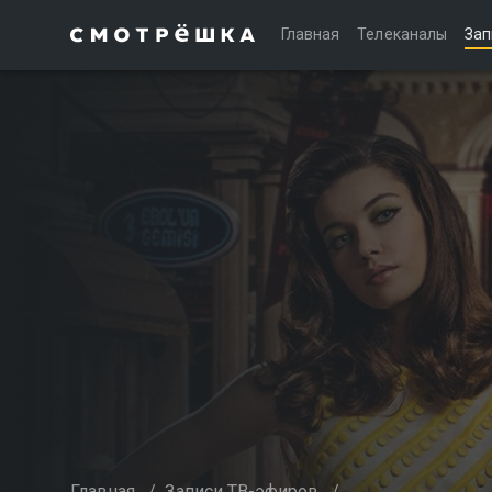
Главная
Телеканалы
Зап
Главная
/
Записи ТВ-эфиров
/