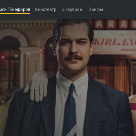
иси ТВ-эфиров
Кинотеатр
О сервисе
Тарифы