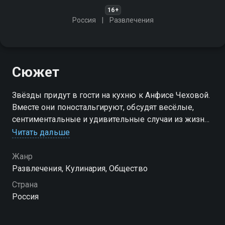
16+
Россия
Развлечения
Сюжет
Звёзды придут в гости на кухню к Анфисе Чеховой.
Вместе они поностальгируют, обсудят весёлые,
сентиментальные и удивительные случаи из жизни
и приготовят любимое блюдо героя из детства.
Читать дальше
Получится ли у них так же вкусно, как раньше?
Жанр
Посмотреть онлайн 5 сезон сериала Вкусно с
Развлечения, Кулинария, Общество
Анфисой Чеховой вы можете совершенно
Страна
бесплатно в хорошем HD качестве на Смотрёшке
Россия