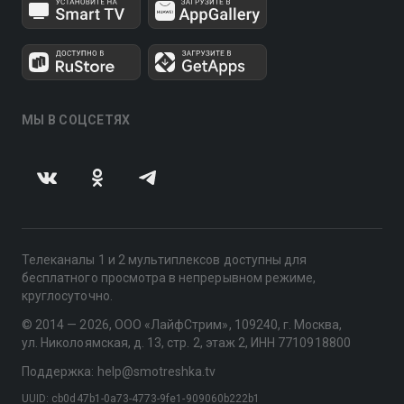
МЫ В СОЦСЕТЯХ
Телеканалы 1 и 2 мультиплексов доступны для
бесплатного просмотра в непрерывном режиме,
круглосуточно.
© 2014 — 2026, ООО «ЛайфСтрим», 109240, г. Москва,
ул. Николоямская, д. 13, стр. 2, этаж 2, ИНН 7710918800
Поддержка: help@smotreshka.tv
UUID: cb0d47b1-0a73-4773-9fe1-909060b222b1