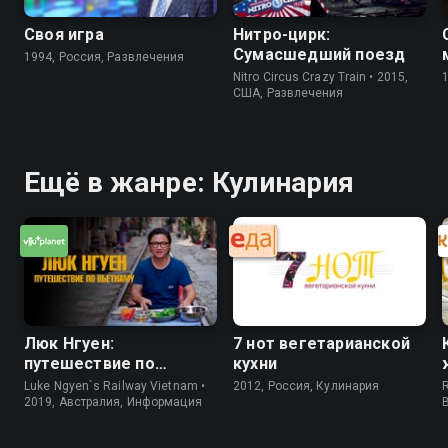
Своя игра
Нитро-цирк:
Сумасшедший поезд
1994, Россия, Развлечения
Nitro Circus Crazy Train • 2015,
США, Развлечения
Ещё в жанре: Кулинария
Люк Нгуен:
7 нот вегетарианской
путешествие по
кухни
Вьетнаму
Luke Ngyen`s Railway Vietnam •
2012, Россия, Кулинария
R
2019, Австралия, Информация