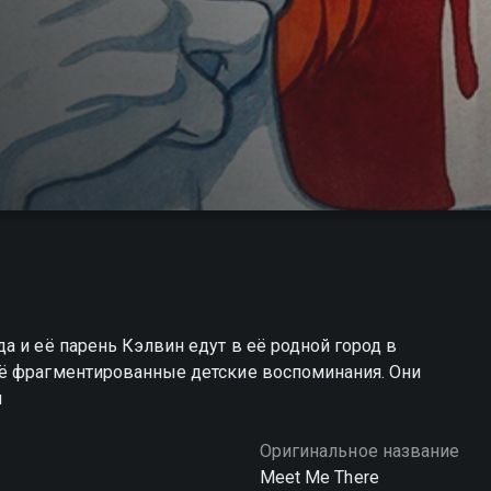
а и её парень Кэлвин едут в её родной город в
её фрагментированные детские воспоминания. Они
й
Оригинальное название
Meet Me There