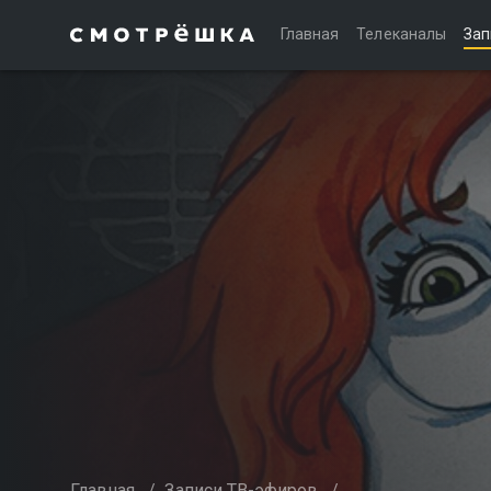
Главная
Телеканалы
Зап
Главная
/
Записи ТВ-эфиров
/