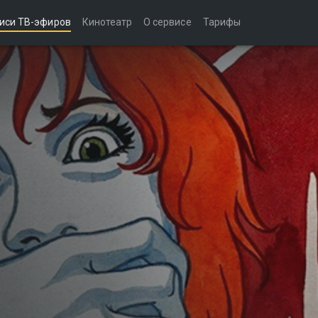
иси ТВ-эфиров
Кинотеатр
О сервисе
Тарифы