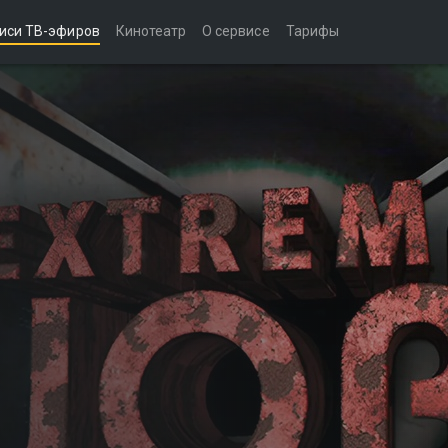
иси ТВ-эфиров
Кинотеатр
О сервисе
Тарифы