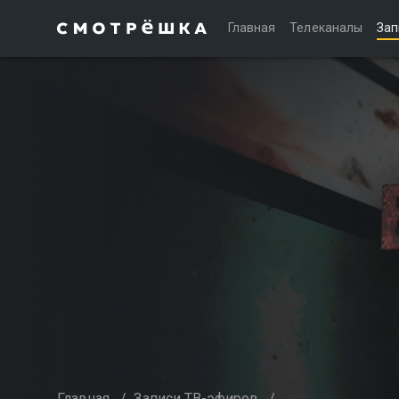
Главная
Телеканалы
Зап
Главная
/
Записи ТВ-эфиров
/