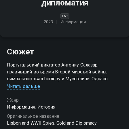
дипломатия
16+
2023
Информация
Сюжет
Португальский диктатор Антониу Салазар,
правивший во время Второй мировой войны,
симпатизировал Гитлеру и Муссолини. Однако
исторически Лиссабон поддерживал тесные связи с
Читать дальше
Британией, что заставило Салазара договариваться
с Черчиллем
Жанр
Информация, История
Оригинальное название
Lisbon and WWII Spies, Gold and Diplomacy