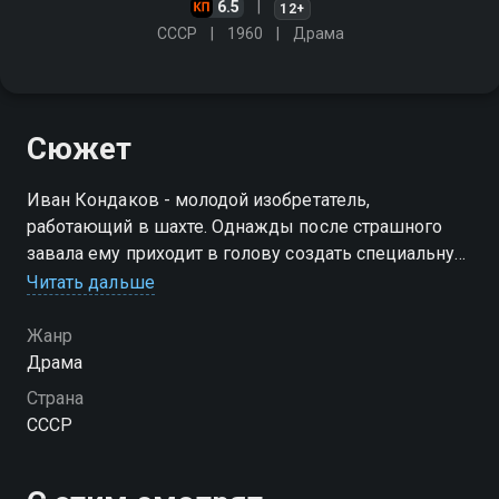
6.5
12+
СССР
1960
Драма
Сюжет
Иван Кондаков - молодой изобретатель,
работающий в шахте. Однажды после страшного
завала ему приходит в голову создать специальную
машину, которая поможет шахтёрам в работе. Но
Читать дальше
Иван сталкивается с насмешками и скепсисом со
стороны окружающих
Жанр
Драма
Страна
СССР