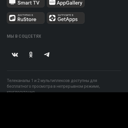
МЫ В СОЦСЕТЯХ
Телеканалы 1 и 2 мультиплексов доступны для
бесплатного просмотра в непрерывном режиме,
круглосуточно.
© 2014 — 2026, ООО «ЛайфСтрим», 109240, г. Москва,
ул. Николоямская, д. 13, стр. 2, этаж 2, ИНН 7710918800
Поддержка: help@smotreshka.tv
UUID: 86908afa-ac1d-4414-bd33-6e4469eec1b9