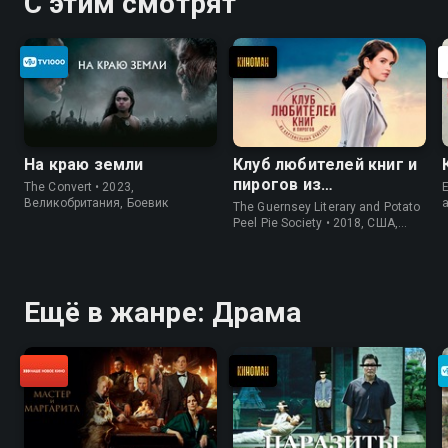
С этим смотрят
На краю земли
Клуб любителей книг и
пирогов из
The Convert • 2023,
E
картофельных
Великобритания, Боевик
The Guernsey Literary and Potato
очистков
Peel Pie Society • 2018, США,
История
Ещё в жанре: Драма