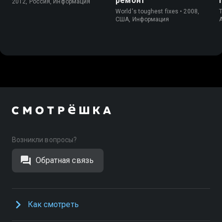
ремонт
2012, Россия, Информация
World's toughest fixes • 2008,
T
США, Информация
Возникли вопросы?
Обратная связь
Как смотреть