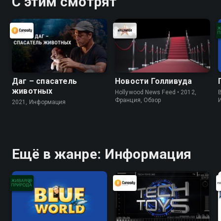
С этим смотрят
Даг – спасатель
Новости Голливуда
животных
Hollywood News Feed • 2012,
B
Франция, Обзор
2021, Информация
Ещё в жанре: Информация