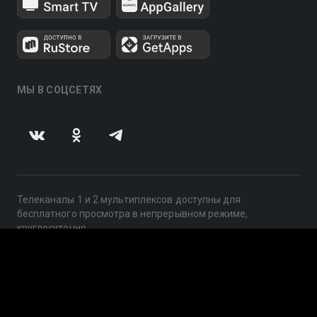
МЫ В СОЦСЕТЯХ
Телеканалы 1 и 2 мультиплексов доступны для
бесплатного просмотра в непрерывном режиме,
круглосуточно.
© 2014 — 2026, ООО «ЛайфСтрим», 109240, г. Москва,
ул. Николоямская, д. 13, стр. 2, этаж 2, ИНН 7710918800
Поддержка: help@smotreshka.tv
UUID: 2f302865-5918-471e-abc4-990877033fd0