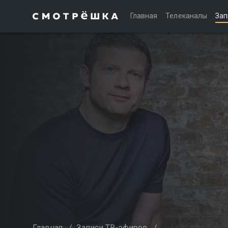
Главная
Телеканалы
Зап
Главная
/
Записи ТВ-эфиров
/