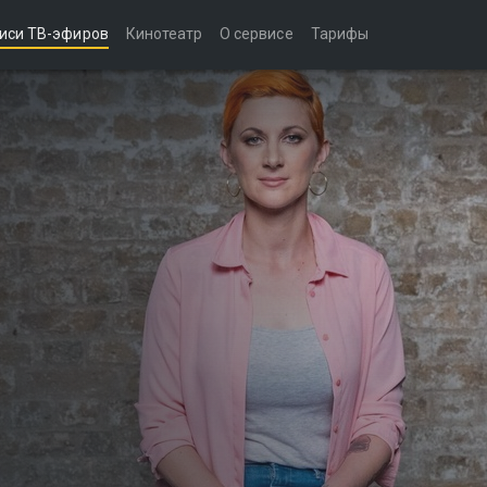
иси ТВ-эфиров
Кинотеатр
О сервисе
Тарифы