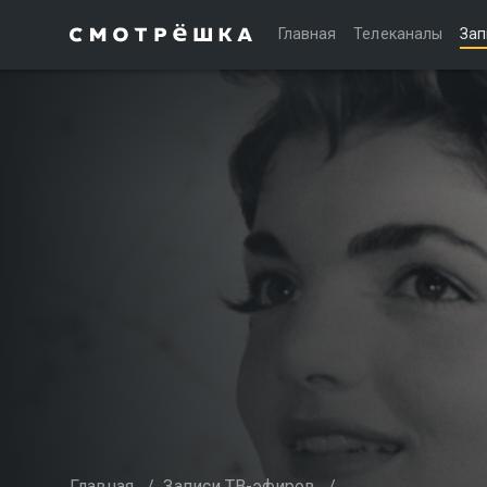
Главная
Телеканалы
Зап
Главная
/
Записи ТВ-эфиров
/