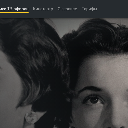
иси ТВ-эфиров
Кинотеатр
О сервисе
Тарифы