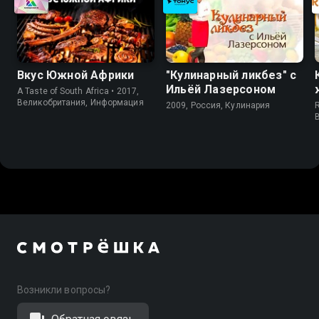
Вкус Южной Африки
"Кулинарный ликбез" с
Ильёй Лазерсоном
A Taste of South Africa • 2017,
Великобритания, Информация
2009, Россия, Кулинария
R
Возникли вопросы?