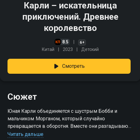
Карли – искательница
приключений. Древнее
королевство
8.5
6+
Китай
2023
Детский
Смотреть
Сюжет
Юная Карли объединяется с шустрым Бобби и
мальчиком Морганом, который случайно
превращается в оборотня. Вместе они разгадывают
головоломки и исследуют загадочное Королевство
Читать дальше