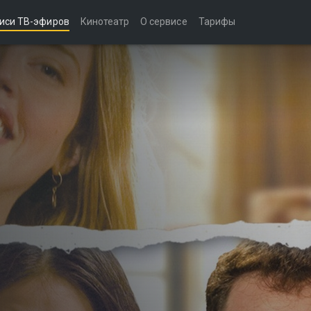
иси ТВ-эфиров
Кинотеатр
О сервисе
Тарифы