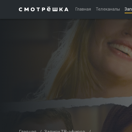
Главная
Телеканалы
Зап
Главная
/
Записи ТВ-эфиров
/