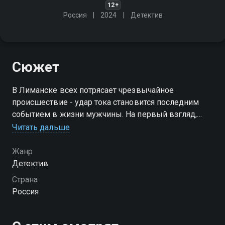
12+
Россия
2024
Детектив
Сюжет
В Лиманске всех потрясает чрезвычайное
происшествие - удар тока становится последним
событием в жизни мужчины. На первый взгляд,
причиной стал банальный несчастный случай.
Читать дальше
Однако на самом деле всё не так уж и банально
Жанр
Детектив
Страна
Россия