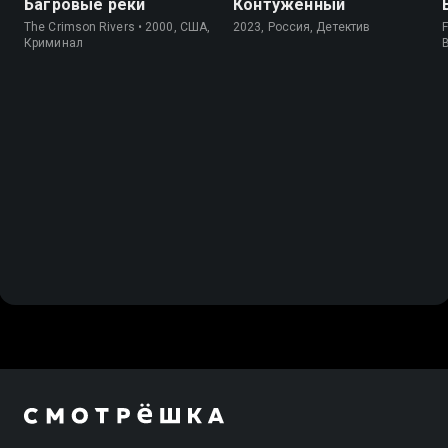
Багровые реки
Контуженный
The Crimson Rivers • 2000, США,
2023, Россия, Детектив
F
Криминал