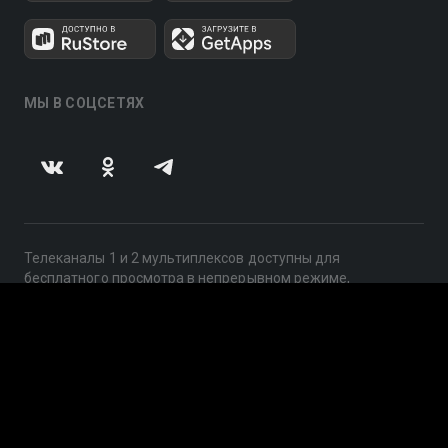
МЫ В СОЦСЕТЯХ
Телеканалы 1 и 2 мультиплексов доступны для
бесплатного просмотра в непрерывном режиме,
круглосуточно.
© 2014 — 2026, ООО «ЛайфСтрим», 109240, г. Москва,
ул. Николоямская, д. 13, стр. 2, этаж 2, ИНН 7710918800
Поддержка: help@smotreshka.tv
UUID: 5f7d18ff-6c0c-419b-a967-8a2509fb1a10
v3.10.4
|
SSR