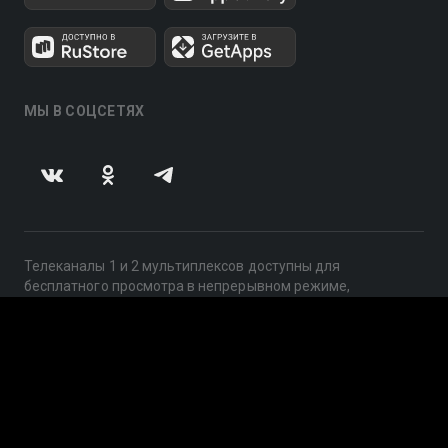
МЫ В СОЦСЕТЯХ
Телеканалы 1 и 2 мультиплексов доступны для
бесплатного просмотра в непрерывном режиме,
круглосуточно.
© 2014 — 2026, ООО «ЛайфСтрим», 109240, г. Москва,
ул. Николоямская, д. 13, стр. 2, этаж 2, ИНН 7710918800
Поддержка: help@smotreshka.tv
UUID: 9d25d8cc-3569-4864-aa3a-3c3def200da8
v3.10.4
|
SSR