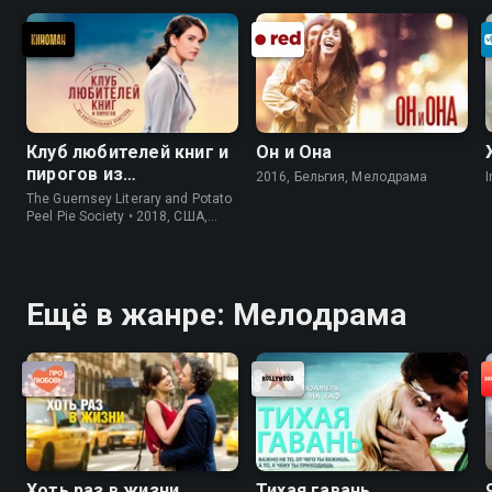
Клуб любителей книг и
Он и Она
пирогов из
2016, Бельгия, Мелодрама
I
картофельных
The Guernsey Literary and Potato
очистков
Peel Pie Society • 2018, США,
История
Ещё в жанре: Мелодрама
Хоть раз в жизни
Тихая гавань