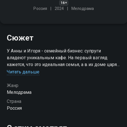
16+
Россия
2024
Мелодрама
Сюжет
У Анны и Игоря - семейный бизнес: супруги
владеют уникальным кафе. На первый взгляд
кажется, что это идеальная семья, а в их доме царят
счастье, гармония и уют. Вскоре Аня узнаёт, что
Читать дальше
любимый человек изменяет ей
Жанр
Мелодрама
Страна
Россия