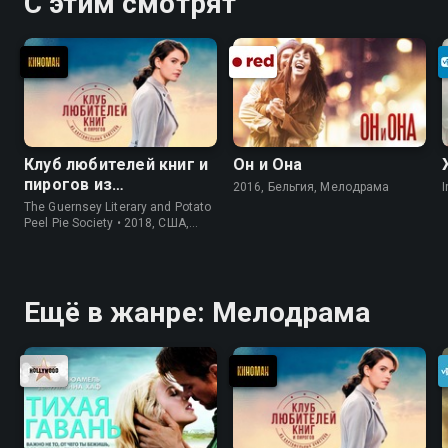
С этим смотрят
Клуб любителей книг и
Он и Она
пирогов из
2016, Бельгия, Мелодрама
I
картофельных
The Guernsey Literary and Potato
очистков
Peel Pie Society • 2018, США,
История
Ещё в жанре: Мелодрама