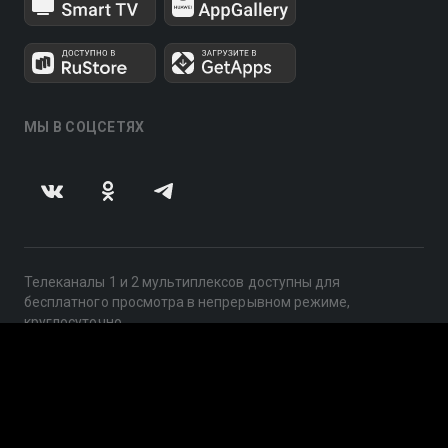
МЫ В СОЦСЕТЯХ
Телеканалы 1 и 2 мультиплексов доступны для
бесплатного просмотра в непрерывном режиме,
круглосуточно.
© 2014 — 2026, ООО «ЛайфСтрим», 109240, г. Москва,
ул. Николоямская, д. 13, стр. 2, этаж 2, ИНН 7710918800
Поддержка: help@smotreshka.tv
UUID: 98c9cdb9-2a7c-4f49-b28c-b826420cb186