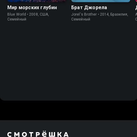
Мир морских глубин
Брат Джорела
Blue World • 2008, США,
Jorel's Brother • 2014, Бразилия,
A
Cемейный
Cемейный