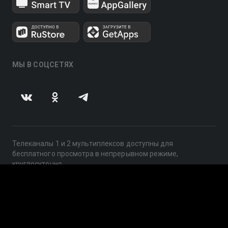
МЫ В СОЦСЕТЯХ
Телеканалы 1 и 2 мультиплексов доступны для
бесплатного просмотра в непрерывном режиме,
круглосуточно.
© 2014 — 2026, ООО «ЛайфСтрим», 109240, г. Москва,
ул. Николоямская, д. 13, стр. 2, этаж 2, ИНН 7710918800
Поддержка: help@smotreshka.tv
UUID: fdeae653-fc94-4e45-b8b1-fc8396fc7e65