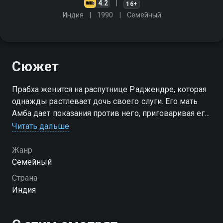
4.2
16+
Индия
1990
Cемейный
Сюжет
Прабха женится на распутнице Раджендре, которая
однажды растлевает дочь своего слуги. Его мать
Амба дает показания против него, приговаривая его
к смертной казни, поэтому Прабха решает отомстить
Читать дальше
за смерть ее мужа
Жанр
Cемейный
Страна
Индия