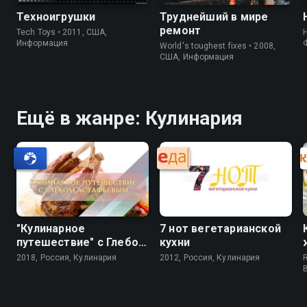
Техноигрушки
Труднейший в мире
ремонт
Tech Toys • 2011, США,
Информация
World's toughest fixes • 2008,
США, Информация
Ещё в жанре: Кулинария
"Кулинарное
7 нот вегетарианской
путешествие" с Глебом
кухни
Астафьевым
2018, Россия, Кулинария
2012, Россия, Кулинария
R