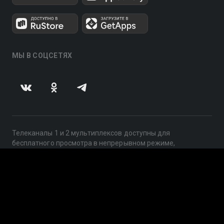
МЫ В СОЦСЕТЯХ
Телеканалы 1 и 2 мультиплексов доступны для
бесплатного просмотра в непрерывном режиме,
круглосуточно.
© 2014 — 2026, ООО «ЛайфСтрим», 109240, г. Москва,
ул. Николоямская, д. 13, стр. 2, этаж 2, ИНН 7710918800
Поддержка: help@smotreshka.tv
UUID: de378c0b-ce70-4eca-bf3d-0dd44f7465a3
v3.10.4
|
SSR