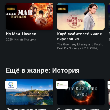
Ип Ман. Начало
Клуб любителей книг и
пирогов из
2020, Китай, История
картофельных
The Guernsey Literary and Potato
очистков
Peel Pie Society • 2018, США,
История
Ещё в жанре: История
Легендарные маяки
С точки зрения науки