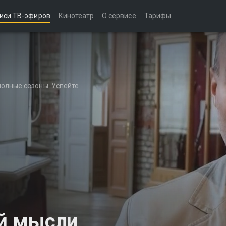
иси ТВ-эфиров
Кинотеатр
О сервисе
Тарифы
полные сезоны. Успейте
й мысли