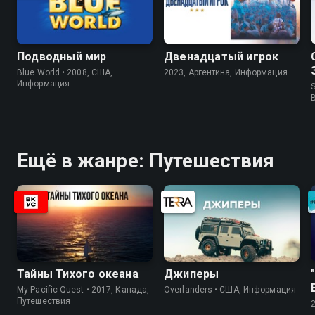
Подводный мир
Двенадцатый игрок
Blue World • 2008, США,
2023, Аргентина, Информация
Информация
S
Ещё в жанре: Путешествия
Тайны Тихого океана
Джиперы
My Pacific Quest • 2017, Канада,
Overlanders • США, Информация
Путешествия