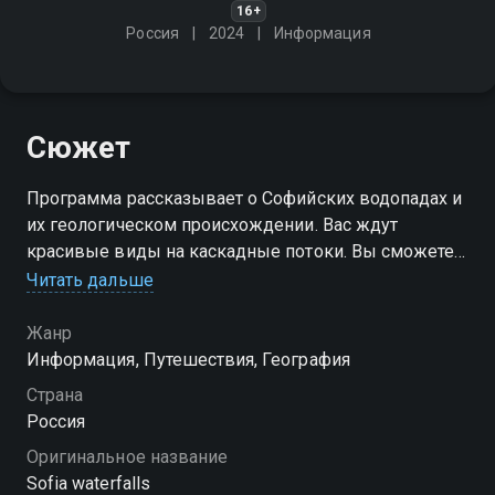
16+
Россия
2024
Информация
Сюжет
Программа рассказывает о Софийских водопадах и
их геологическом происхождении. Вас ждут
красивые виды на каскадные потоки. Вы сможете
почувствовать мощь природы и насладиться
Читать дальше
звуками бурлящей воды
Жанр
Информация, Путешествия, География
Страна
Россия
Оригинальное название
Sofia waterfalls