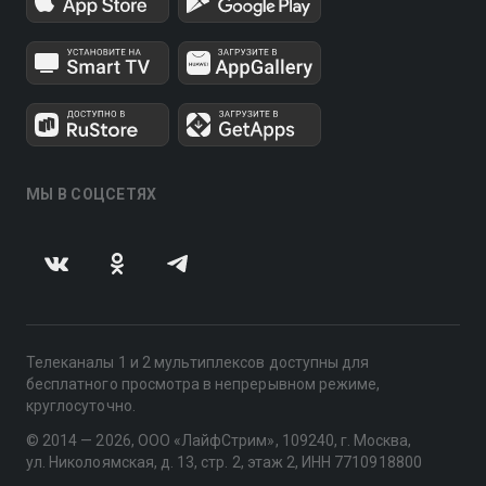
МЫ В СОЦСЕТЯХ
Телеканалы 1 и 2 мультиплексов доступны для
бесплатного просмотра в непрерывном режиме,
круглосуточно.
© 2014 — 2026, ООО «ЛайфСтрим», 109240, г. Москва,
ул. Николоямская, д. 13, стр. 2, этаж 2, ИНН 7710918800